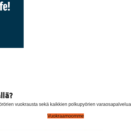
llä?
rörien vuokrausta sekä kaikkien polkupyörien varaosapalvelua. 
Vuokraamoomme