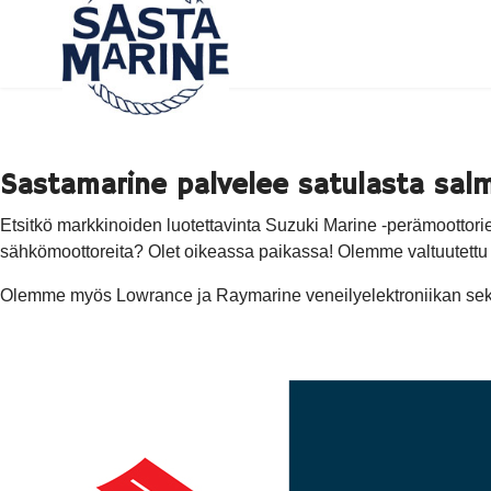
Sastamarine palvelee satulasta salm
Etsitkö markkinoiden luotettavinta Suzuki Marine -perämoottori
sähkömoottoreita? Olet oikeassa paikassa! Olemme valtuutettu pe
Olemme myös Lowrance ja Raymarine veneilyelektroniikan sek