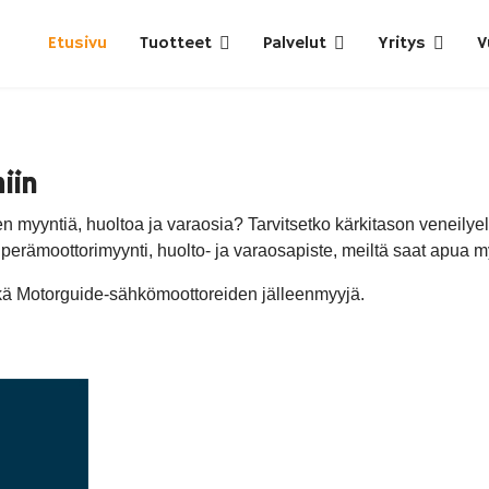
Etusivu
Tuotteet
Palvelut
Yritys
V
iin
en myyntiä, huoltoa ja varaosia? Tarvitsetko kärkitason veneily
rämoottorimyynti, huolto- ja varaosapiste, meiltä saat apua myö
ä Motorguide-sähkömoottoreiden jälleenmyyjä.